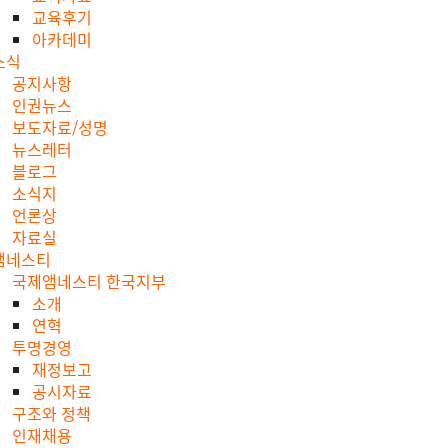
교육후기
아카데미
소식
공지사항
인권뉴스
보도자료/성명
뉴스레터
블로그
소식지
언론상
자료실
앰네스티
국제앰네스티 한국지부
소개
연혁
투명경영
재정보고
공시자료
구조와 정책
인재채용