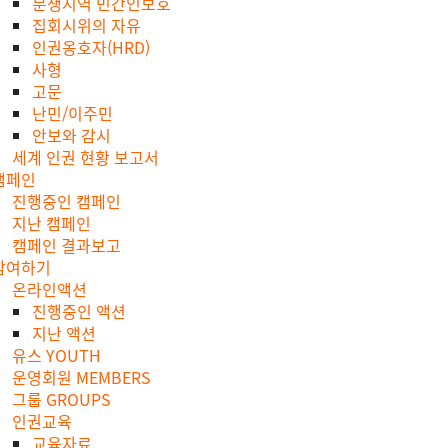
분쟁지역 민간인보호
집회시위의 자유
인권옹호자(HRD)
사형
고문
난민/이주민
안보와 감시
세계 인권 현황 보고서
캠페인
진행중인 캠페인
지난 캠페인
캠페인 결과보고
참여하기
온라인액션
진행중인 액션
지난 액션
유스 YOUTH
운영회원 MEMBERS
그룹 GROUPS
인권교육
교육자료