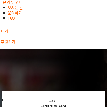
문의 및 안내
오시는 길
문의하기
FAQ
색
원내역
 후원하기
자료실
세계인권선언