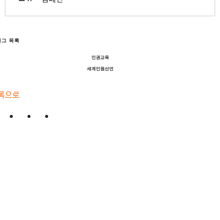
태그 목록
인권교육
세계인원선언
록으로
기업 공급망 속 인
침해, 이제는 법으
막아야 합니다