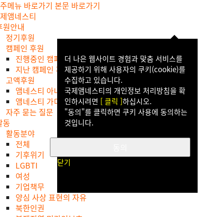
주메뉴 바로가기
본문 바로가기
제앰네스티
후원안내
정기후원
캠페인 후원
진행중인 캠페인 후원
더 나은 웹사이트 경험과 맞춤 서비스를
지난 캠페인 후원
제공하기 위해 사용자의 쿠키(cookie)를
고액후원
수집하고 있습니다.
앰네스티 아너스 클럽
국제앰네스티의 개인정보 처리방침을 확
앰네스티 가디언스 클럽
인하시려면
[ 클릭 ]
하십시오.
자주 묻는 질문
"동의"를 클릭하면 쿠키 사용에 동의하는
활동
것입니다.
활동분야
전체
동의
기후위기
닫기
LGBTI
여성
기업책무
양심 사상 표현의 자유
북한인권