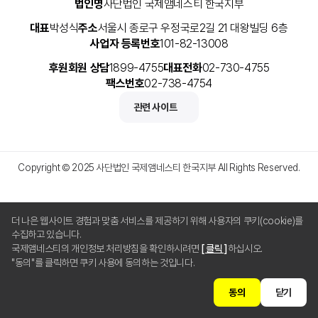
법인명
사단법인 국제앰네스티 한국지부
대표
박성식
주소
서울시 종로구 우정국로2길 21 대왕빌딩 6층
사업자 등록번호
101-82-13008
후원회원 상담
1899-4755
대표전화
02-730-4755
팩스번호
02-738-4754
관련 사이트
Copyright © 2025 사단법인 국제앰네스티 한국지부 All Rights Reserved.
더 나은 웹사이트 경험과 맞춤 서비스를 제공하기 위해 사용자의 쿠키(cookie)를
수집하고 있습니다.
국제앰네스티의 개인정보 처리방침을 확인하시려면
[ 클릭 ]
하십시오.
"동의"를 클릭하면 쿠키 사용에 동의하는 것입니다.
동의
닫기