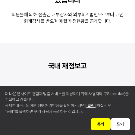
회원들에 의해 선출된 내부감사와 외부회계법인으로부터 매년
회계감사를 받으며 매월 재정현황을 공개합니다.
국내 재정보고
더 나은 웹사이트 경험과 맞춤 서비스를 제공하기 위해 사용자의 쿠키(cookie)를
2026년
2분기
수집하고 있습니다.
국제앰네스티의 개인정보 처리방침을 확인하시려면
[ 클릭 ]
하십시오.
2026년
1분기
"동의"를 클릭하면 쿠키 사용에 동의하는 것입니다.
동의
닫기
2025년
2분기