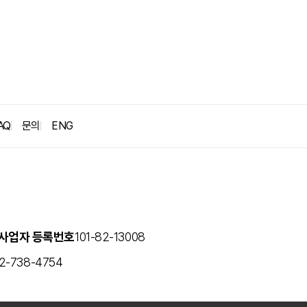
굿뉴스
블로그
보도자료
AQ
문의
ENG
사업자 등록번호
101-82-13008
2-738-4754