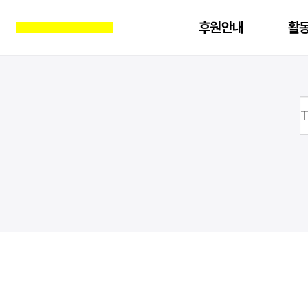
후원안내
활
진행중인 액션
전체
소개
진
지난 액션
기후위기
연혁
LGBTI
여성
기업책무
오시는 길
교육자료
양심 사상 표현의 자유
교육후기
문의하기
북한인권
아카데미
FAQ
분쟁지역 민간인보호