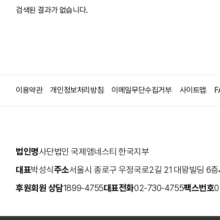
검색된 결과가 없습니다.
집회시위의 자유
인권옹호자(HRD)
사형
고문
난민/이주민
이용약관
개인정보처리방침
이메일무단수집거부
사이트맵
F
안보와 감시
법인명
사단법인 국제앰네스티 한국지부
대표
박성식
주소
서울시 종로구 우정국로2길 21 대왕빌딩 6층
후원회원 상담
1899-4755
대표전화
02-730-4755
팩스번호
0