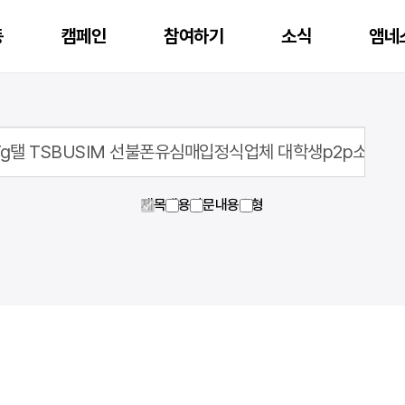
동
캠페인
참여하기
소식
앰네
행중인 캠페인 후원
재정보고
앰네스티 아너스 클럽
제목
내용
영문내용
유형
지난 캠페인 후원
공시자료
앰네스티 가디언스 클럽
활동
온라인액션
캠페인
자료실
공지
국제인권뉴스