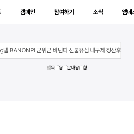
동
캠페인
참여하기
소식
앰네
행중인 캠페인 후원
재정보고
앰네스티 아너스 클럽
제목
내용
영문내용
유형
지난 캠페인 후원
공시자료
앰네스티 가디언스 클럽
활동
온라인액션
캠페인
자료실
공지
국제인권뉴스