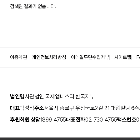
검색된 결과가 없습니다.
집회시위의 자유
인권옹호자(HRD)
사형
고문
난민/이주민
이용약관
개인정보처리방침
이메일무단수집거부
사이트맵
F
안보와 감시
법인명
사단법인 국제앰네스티 한국지부
대표
박성식
주소
서울시 종로구 우정국로2길 21 대왕빌딩 6층
후원회원 상담
1899-4755
대표전화
02-730-4755
팩스번호
0