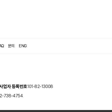
굿뉴스
블로그
보도자료
AQ
문의
ENG
사업자 등록번호
101-82-13008
2-738-4754