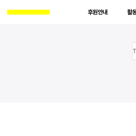
후원안내
활
진행중인 액션
전체
소개
진
지난 액션
기후위기
연혁
LGBTI
여성
기업책무
오시는 길
교육자료
양심 사상 표현의 자유
교육후기
문의하기
북한인권
아카데미
FAQ
분쟁지역 민간인보호