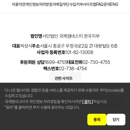
이용약관
개인정보처리방침
이메일무단수집거부
사이트맵
FAQ
문의
ENG
법인명
사단법인 국제앰네스티 한국지부
대표
박성식
주소
서울시 종로구 우정국로2길 21 대왕빌딩 6층
사업자 등록번호
101-82-13008
후원회원 상담
1899-4755
대표전화
02-730-4755
팩스번호
02-738-4754
관련 사이트
더 나은 웹사이트 경험과 맞춤 서비스를 제공하기 위해 사용자의 쿠키(cookie)를
수집하고 있습니다.
국제앰네스티의 개인정보 처리방침을 확인하시려면
[ 클릭 ]
하십시오.
Copyright © 2025 사단법인 국제앰네스티 한국지부 All Rights Reserved.
"동의"를 클릭하면 쿠키 사용에 동의하는 것입니다.
동의
닫기