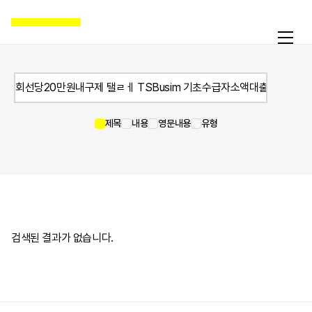
제목
내용
영문내용
유형
활동
온라인액션
캠페인
자료실
공지
검색된 결과가 없습니다.
국제인권뉴스
굿뉴스
블로그
보도자료