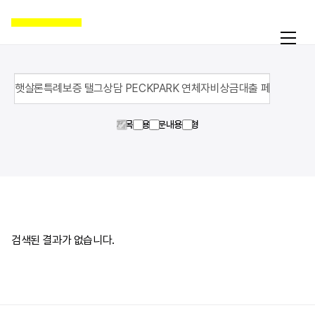
제목
내용
영문내용
유형
활동
온라인액션
캠페인
자료실
공지
검색된 결과가 없습니다.
국제인권뉴스
굿뉴스
블로그
보도자료