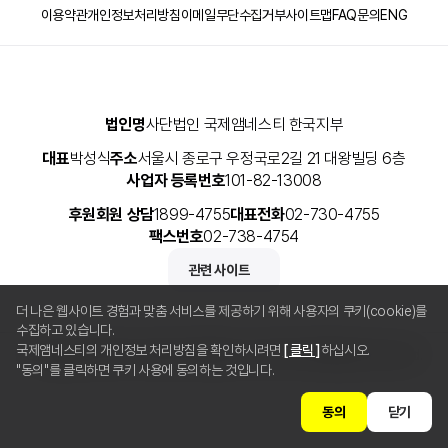
이용약관
개인정보처리방침
이메일무단수집거부
사이트맵
FAQ
문의
ENG
법인명
사단법인 국제앰네스티 한국지부
대표
박성식
주소
서울시 종로구 우정국로2길 21 대왕빌딩 6층
사업자 등록번호
101-82-13008
후원회원 상담
1899-4755
대표전화
02-730-4755
팩스번호
02-738-4754
관련 사이트
더 나은 웹사이트 경험과 맞춤 서비스를 제공하기 위해 사용자의 쿠키(cookie)를
수집하고 있습니다.
국제앰네스티의 개인정보 처리방침을 확인하시려면
[ 클릭 ]
하십시오.
Copyright © 2025 사단법인 국제앰네스티 한국지부 All Rights Reserved.
"동의"를 클릭하면 쿠키 사용에 동의하는 것입니다.
동의
닫기