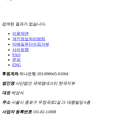
활동
온라인
검색된 결과가 없습니다.
액션
캠페인
이용약관
자료실
개인정보처리방침
이메일무단수집거부
공지
사이트맵
국제인
FAQ
권뉴스
문의
굿뉴스
ENG
블로그
후원계좌
하나은행 203-890045-01004
보도자
료
법인명
사단법인 국제앰네스티 한국지부
대표
박성식
주소
서울시 종로구 우정국로2길 21 대왕빌딩 6층
사업자 등록번호
101-82-13008