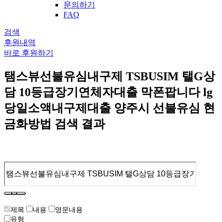
문의하기
FAQ
검색
후원내역
바로 후원하기
탬스뷰선불유심내구제 TSBUSIM 탤G상
담 10등급장기연체자대출 막폰팝니다 lg
당일소액내구제대출 양주시 선불유심 현
금화방법 검색 결과
제목
내용
영문내용
유형