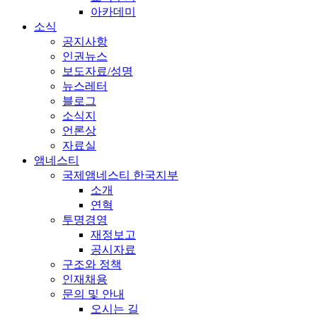
아카데미
소식
공지사항
인권뉴스
보도자료/성명
뉴스레터
블로그
소식지
언론상
자료실
앰네스티
국제앰네스티 한국지부
소개
연혁
투명경영
재정보고
공시자료
구조와 정책
인재채용
문의 및 안내
오시는 길