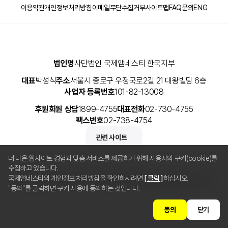
이용약관
개인정보처리방침
이메일무단수집거부
사이트맵
FAQ
문의
ENG
법인명
사단법인 국제앰네스티 한국지부
대표
박성식
주소
서울시 종로구 우정국로2길 21 대왕빌딩 6층
사업자 등록번호
101-82-13008
후원회원 상담
1899-4755
대표전화
02-730-4755
팩스번호
02-738-4754
관련 사이트
더 나은 웹사이트 경험과 맞춤 서비스를 제공하기 위해 사용자의 쿠키(cookie)를
수집하고 있습니다.
국제앰네스티의 개인정보 처리방침을 확인하시려면
[ 클릭 ]
하십시오.
Copyright © 2025 사단법인 국제앰네스티 한국지부 All Rights Reserved.
"동의"를 클릭하면 쿠키 사용에 동의하는 것입니다.
동의
닫기