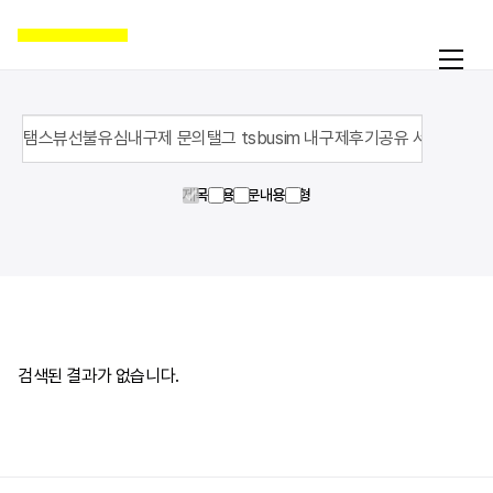
제목
내용
영문내용
유형
활동
온라인액션
캠페인
자료실
공지
검색된 결과가 없습니다.
국제인권뉴스
굿뉴스
블로그
보도자료