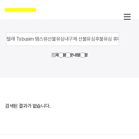
제목
내용
영문내용
유형
활동
온라인액션
캠페인
자료실
공지
검색된 결과가 없습니다.
국제인권뉴스
굿뉴스
블로그
보도자료