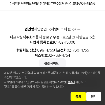
이용약관
개인정보처리방침
이메일무단수집거부
사이트맵
FAQ
문의
ENG
법인명
사단법인 국제앰네스티 한국지부
대표
박성식
주소
서울시 종로구 우정국로2길 21 대왕빌딩 6층
사업자 등록번호
101-82-13008
후원회원 상담
1899-4755
대표전화
02-730-4755
팩스번호
02-738-4754
관련 사이트
더 나은 웹사이트 경험과 맞춤 서비스를 제공하기 위해 사용자의 쿠키(cookie)를
수집하고 있습니다.
국제앰네스티의 개인정보 처리방침을 확인하시려면
[ 클릭 ]
하십시오.
Copyright © 2025 사단법인 국제앰네스티 한국지부 All Rights Reserved.
"동의"를 클릭하면 쿠키 사용에 동의하는 것입니다.
동의
닫기