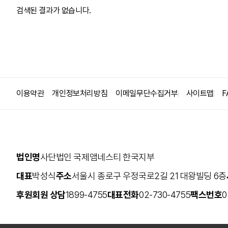
검색된 결과가 없습니다.
집회시위의 자유
인권옹호자(HRD)
사형
고문
난민/이주민
이용약관
개인정보처리방침
이메일무단수집거부
사이트맵
F
안보와 감시
법인명
사단법인 국제앰네스티 한국지부
대표
박성식
주소
서울시 종로구 우정국로2길 21 대왕빌딩 6층
후원회원 상담
1899-4755
대표전화
02-730-4755
팩스번호
0