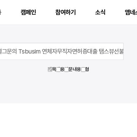
동
캠페인
참여하기
소식
앰네
행중인 캠페인 후원
재정보고
앰네스티 아너스 클럽
제목
내용
영문내용
유형
지난 캠페인 후원
공시자료
앰네스티 가디언스 클럽
활동
온라인액션
캠페인
자료실
공지
국제인권뉴스