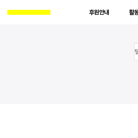
후원안내
활
진행중인 액션
전체
소개
진
지난 액션
기후위기
연혁
LGBTI
여성
기업책무
오시는 길
교육자료
양심 사상 표현의 자유
교육후기
문의하기
북한인권
아카데미
FAQ
분쟁지역 민간인보호