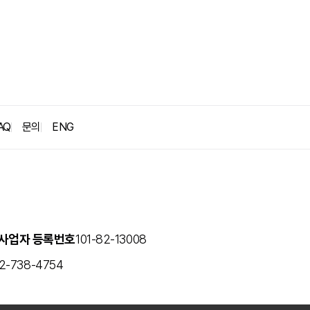
굿뉴스
블로그
보도자료
AQ
문의
ENG
사업자 등록번호
101-82-13008
2-738-4754