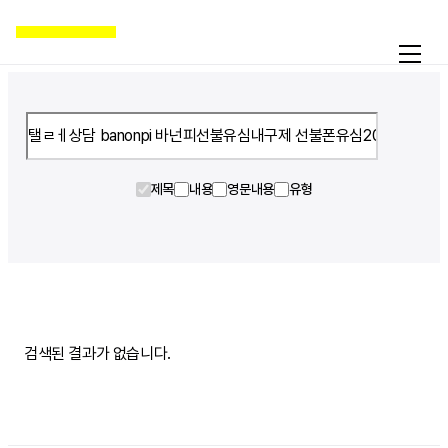
제목
내용
영문내용
유형
활동
온라인액션
캠페인
자료실
공지
검색된 결과가 없습니다.
국제인권뉴스
굿뉴스
블로그
보도자료