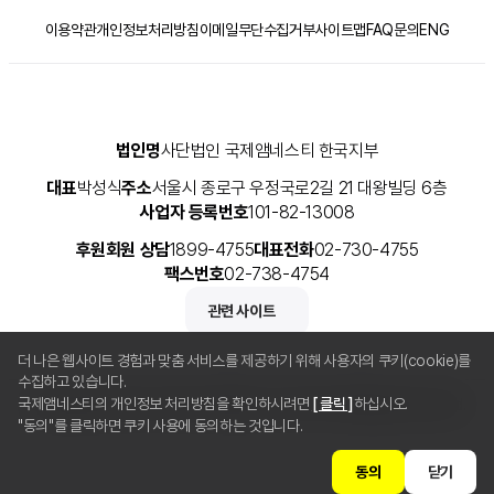
이용약관
개인정보처리방침
이메일무단수집거부
사이트맵
FAQ
문의
ENG
법인명
사단법인 국제앰네스티 한국지부
대표
박성식
주소
서울시 종로구 우정국로2길 21 대왕빌딩 6층
사업자 등록번호
101-82-13008
후원회원 상담
1899-4755
대표전화
02-730-4755
팩스번호
02-738-4754
관련 사이트
더 나은 웹사이트 경험과 맞춤 서비스를 제공하기 위해 사용자의 쿠키(cookie)를
수집하고 있습니다.
국제앰네스티의 개인정보 처리방침을 확인하시려면
[ 클릭 ]
하십시오.
Copyright © 2025 사단법인 국제앰네스티 한국지부 All Rights Reserved.
"동의"를 클릭하면 쿠키 사용에 동의하는 것입니다.
동의
닫기