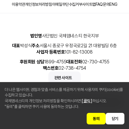
이용약관
개인정보처리방침
이메일무단수집거부
사이트맵
FAQ
문의
ENG
법인명
사단법인 국제앰네스티 한국지부
대표
박성식
주소
서울시 종로구 우정국로2길 21 대왕빌딩 6층
사업자 등록번호
101-82-13008
후원회원 상담
1899-4755
대표전화
02-730-4755
팩스번호
02-738-4754
관련 사이트
더 나은 웹사이트 경험과 맞춤 서비스를 제공하기 위해 사용자의 쿠키(cookie)를
수집하고 있습니다.
국제앰네스티의 개인정보 처리방침을 확인하시려면
[ 클릭 ]
하십시오.
Copyright © 2025 사단법인 국제앰네스티 한국지부 All Rights Reserved.
"동의"를 클릭하면 쿠키 사용에 동의하는 것입니다.
동의
닫기