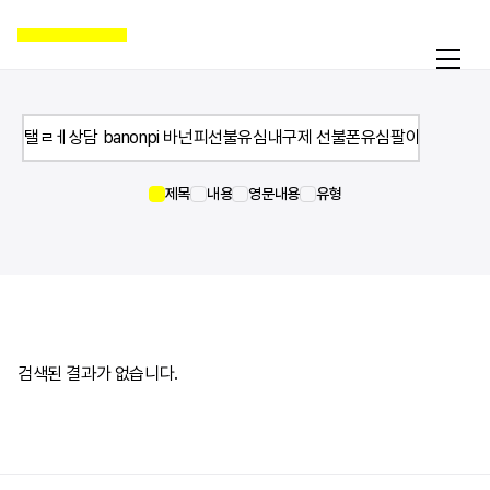
제목
내용
영문내용
유형
활동
온라인액션
캠페인
자료실
공지
검색된 결과가 없습니다.
국제인권뉴스
굿뉴스
블로그
보도자료