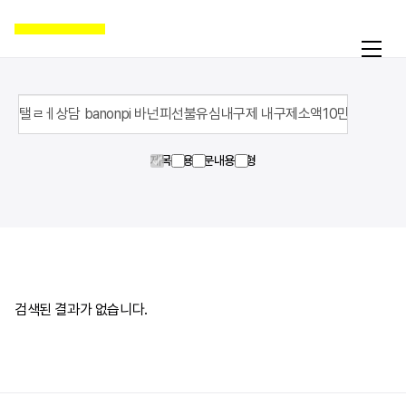
제목
내용
영문내용
유형
활동
온라인액션
캠페인
자료실
공지
검색된 결과가 없습니다.
국제인권뉴스
굿뉴스
블로그
보도자료