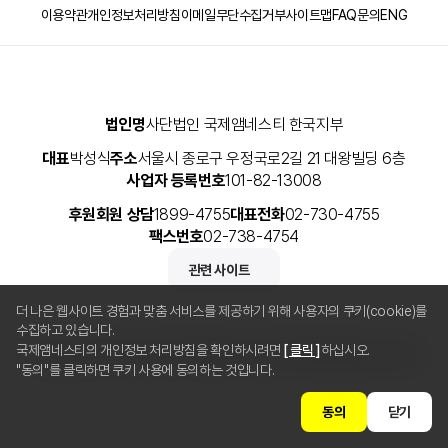
이용약관
개인정보처리방침
이메일무단수집거부
사이트맵
FAQ
문의
ENG
법인명
사단법인 국제앰네스티 한국지부
대표
박성식
주소
서울시 종로구 우정국로2길 21 대왕빌딩 6층
사업자 등록번호
101-82-13008
후원회원 상담
1899-4755
대표전화
02-730-4755
팩스번호
02-738-4754
관련 사이트
더 나은 웹사이트 경험과 맞춤 서비스를 제공하기 위해 사용자의 쿠키(cookie)를
수집하고 있습니다.
국제앰네스티의 개인정보 처리방침을 확인하시려면
[ 클릭 ]
하십시오.
Copyright © 2025 사단법인 국제앰네스티 한국지부 All Rights Reserved.
"동의"를 클릭하면 쿠키 사용에 동의하는 것입니다.
동의
닫기