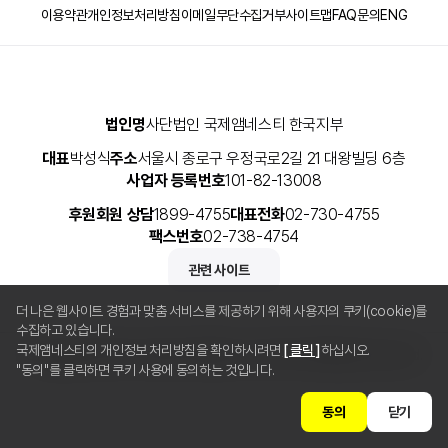
이용약관
개인정보처리방침
이메일무단수집거부
사이트맵
FAQ
문의
ENG
법인명
사단법인 국제앰네스티 한국지부
대표
박성식
주소
서울시 종로구 우정국로2길 21 대왕빌딩 6층
사업자 등록번호
101-82-13008
후원회원 상담
1899-4755
대표전화
02-730-4755
팩스번호
02-738-4754
관련 사이트
더 나은 웹사이트 경험과 맞춤 서비스를 제공하기 위해 사용자의 쿠키(cookie)를
수집하고 있습니다.
국제앰네스티의 개인정보 처리방침을 확인하시려면
[ 클릭 ]
하십시오.
Copyright © 2025 사단법인 국제앰네스티 한국지부 All Rights Reserved.
"동의"를 클릭하면 쿠키 사용에 동의하는 것입니다.
동의
닫기