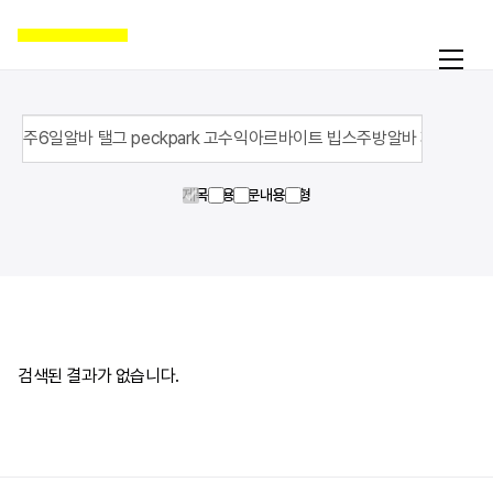
제목
내용
영문내용
유형
활동
온라인액션
캠페인
자료실
공지
검색된 결과가 없습니다.
국제인권뉴스
굿뉴스
블로그
보도자료