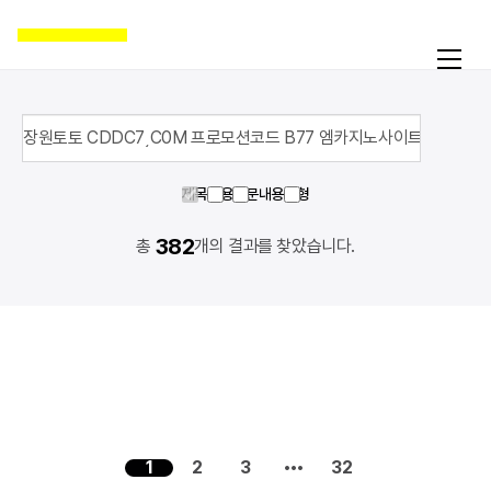
제목
내용
영문내용
유형
382
활동
총
개의 결과를 찾았습니다.
온라인액션
캠페인
자료실
공지
국제인권뉴스
굿뉴스
블로그
1
2
3
32
보도자료