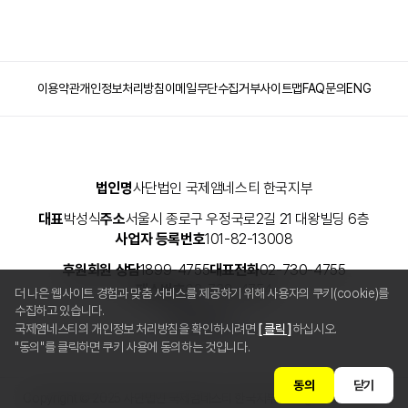
이용약관
개인정보처리방침
이메일무단수집거부
사이트맵
FAQ
문의
ENG
법인명
사단법인 국제앰네스티 한국지부
대표
박성식
주소
서울시 종로구 우정국로2길 21 대왕빌딩 6층
사업자 등록번호
101-82-13008
후원회원 상담
1899-4755
대표전화
02-730-4755
팩스번호
02-738-4754
더 나은 웹사이트 경험과 맞춤 서비스를 제공하기 위해 사용자의 쿠키(cookie)를
수집하고 있습니다.
관련 사이트
국제앰네스티의 개인정보 처리방침을 확인하시려면
[ 클릭 ]
하십시오.
"동의"를 클릭하면 쿠키 사용에 동의하는 것입니다.
동의
닫기
Copyright © 2025 사단법인 국제앰네스티 한국지부 All Rights Reserved.