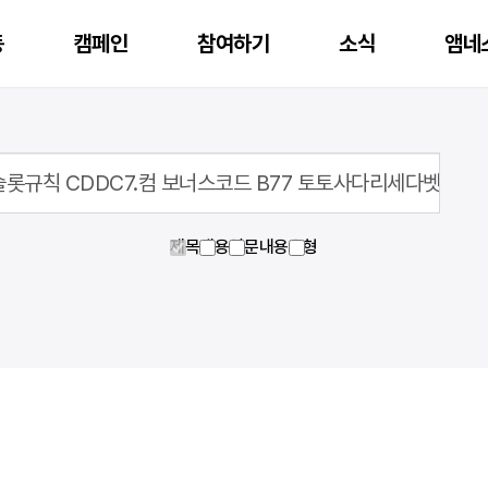
동
캠페인
참여하기
소식
앰네
행중인 캠페인 후원
재정보고
앰네스티 아너스 클럽
제목
내용
영문내용
유형
지난 캠페인 후원
공시자료
앰네스티 가디언스 클럽
활동
온라인액션
캠페인
자료실
공지
국제인권뉴스