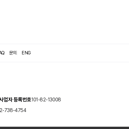
굿뉴스
블로그
보도자료
AQ
문의
ENG
사업자 등록번호
101-82-13008
2-738-4754