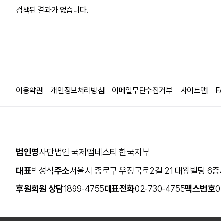
검색된 결과가 없습니다.
집회시위의 자유
인권옹호자(HRD)
사형
고문
난민/이주민
이용약관
개인정보처리방침
이메일무단수집거부
사이트맵
F
안보와 감시
법인명
사단법인 국제앰네스티 한국지부
대표
박성식
주소
서울시 종로구 우정국로2길 21 대왕빌딩 6층
후원회원 상담
1899-4755
대표전화
02-730-4755
팩스번호
0