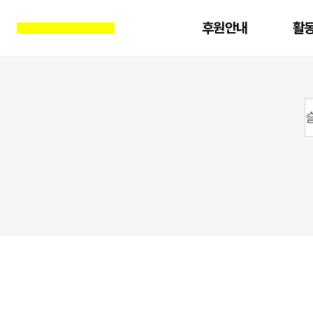
후원안내
활
진행중인 액션
전체
소개
진
지난 액션
기후위기
연혁
LGBTI
여성
기업책무
오시는 길
교육자료
양심 사상 표현의 자유
교육후기
문의하기
북한인권
아카데미
FAQ
분쟁지역 민간인보호