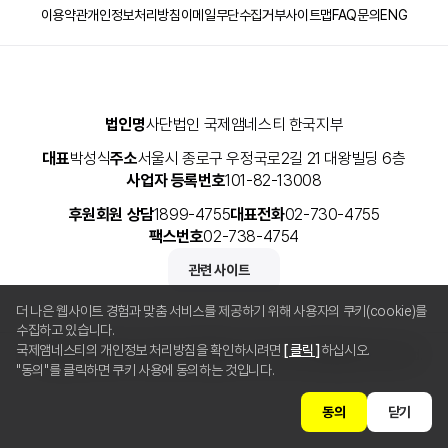
이용약관
개인정보처리방침
이메일무단수집거부
사이트맵
FAQ
문의
ENG
법인명
사단법인 국제앰네스티 한국지부
대표
박성식
주소
서울시 종로구 우정국로2길 21 대왕빌딩 6층
사업자 등록번호
101-82-13008
후원회원 상담
1899-4755
대표전화
02-730-4755
팩스번호
02-738-4754
관련 사이트
더 나은 웹사이트 경험과 맞춤 서비스를 제공하기 위해 사용자의 쿠키(cookie)를
수집하고 있습니다.
국제앰네스티의 개인정보 처리방침을 확인하시려면
[ 클릭 ]
하십시오.
Copyright © 2025 사단법인 국제앰네스티 한국지부 All Rights Reserved.
"동의"를 클릭하면 쿠키 사용에 동의하는 것입니다.
동의
닫기