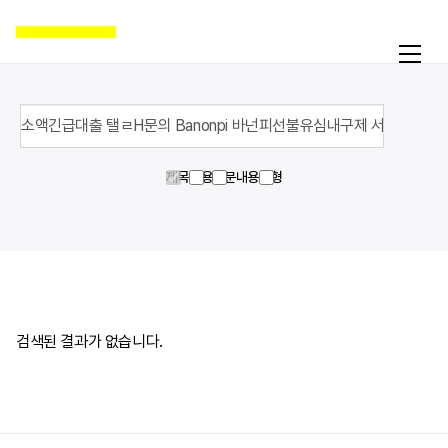
제목
내용
영문내용
유형
활동
온라인액션
캠페인
자료실
공지
검색된 결과가 없습니다.
국제인권뉴스
굿뉴스
블로그
보도자료