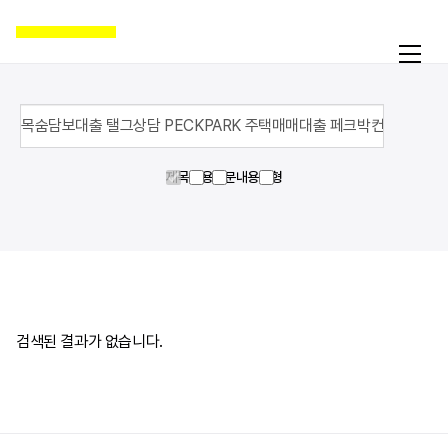
제목
내용
영문내용
유형
활동
온라인액션
캠페인
자료실
공지
검색된 결과가 없습니다.
국제인권뉴스
굿뉴스
블로그
보도자료