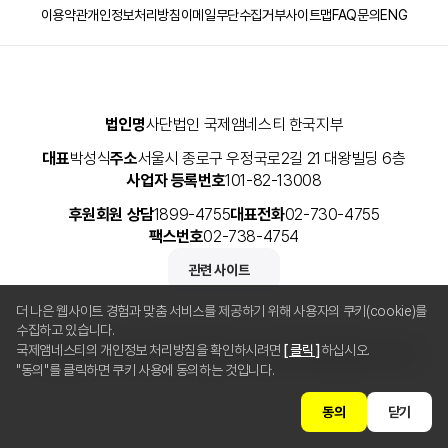
이용약관
개인정보처리방침
이메일무단수집거부
사이트맵
FAQ
문의
ENG
법인명
사단법인 국제앰네스티 한국지부
대표
박성식
주소
서울시 종로구 우정국로2길 21 대왕빌딩 6층
사업자 등록번호
101-82-13008
후원회원 상담
1899-4755
대표전화
02-730-4755
팩스번호
02-738-4754
관련 사이트
더 나은 웹사이트 경험과 맞춤 서비스를 제공하기 위해 사용자의 쿠키(cookie)를
수집하고 있습니다.
국제앰네스티의 개인정보 처리방침을 확인하시려면
[ 클릭 ]
하십시오.
Copyright © 2025 사단법인 국제앰네스티 한국지부 All Rights Reserved.
"동의"를 클릭하면 쿠키 사용에 동의하는 것입니다.
동의
닫기