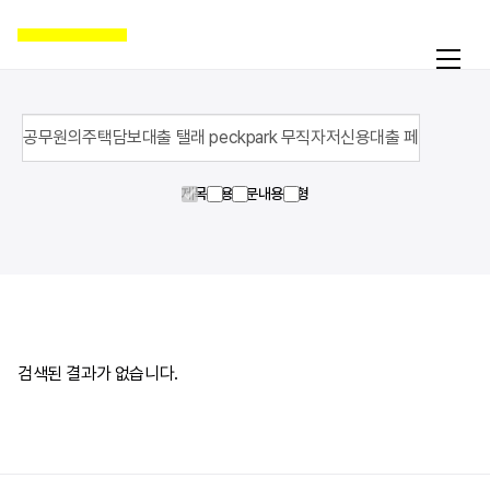
제목
내용
영문내용
유형
활동
온라인액션
캠페인
자료실
공지
검색된 결과가 없습니다.
국제인권뉴스
굿뉴스
블로그
보도자료