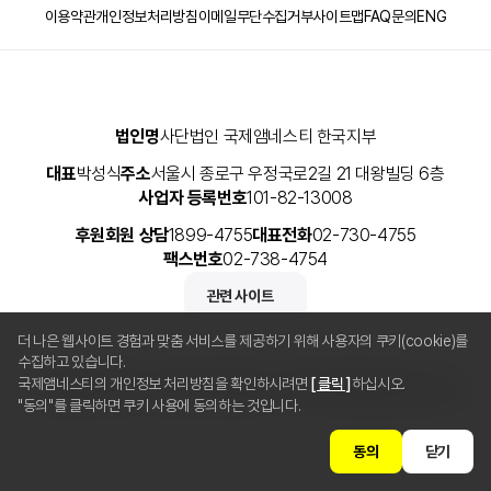
이용약관
개인정보처리방침
이메일무단수집거부
사이트맵
FAQ
문의
ENG
법인명
사단법인 국제앰네스티 한국지부
대표
박성식
주소
서울시 종로구 우정국로2길 21 대왕빌딩 6층
사업자 등록번호
101-82-13008
후원회원 상담
1899-4755
대표전화
02-730-4755
팩스번호
02-738-4754
관련 사이트
더 나은 웹사이트 경험과 맞춤 서비스를 제공하기 위해 사용자의 쿠키(cookie)를
수집하고 있습니다.
국제앰네스티의 개인정보 처리방침을 확인하시려면
[ 클릭 ]
하십시오.
Copyright © 2025 사단법인 국제앰네스티 한국지부 All Rights Reserved.
"동의"를 클릭하면 쿠키 사용에 동의하는 것입니다.
동의
닫기