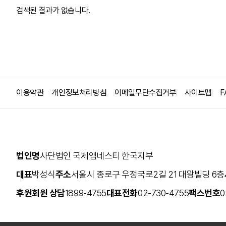
검색된 결과가 없습니다.
집회시위의 자유
인권옹호자(HRD)
사형
고문
난민/이주민
이용약관
개인정보처리방침
이메일무단수집거부
사이트맵
F
안보와 감시
법인명
사단법인 국제앰네스티 한국지부
대표
박성식
주소
서울시 종로구 우정국로2길 21 대왕빌딩 6층
후원회원 상담
1899-4755
대표전화
02-730-4755
팩스번호
0