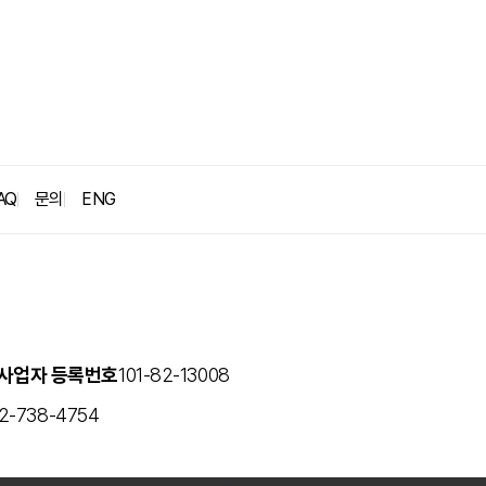
굿뉴스
블로그
보도자료
AQ
문의
ENG
사업자 등록번호
101-82-13008
2-738-4754