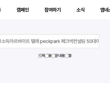
동
캠페인
참여하기
소식
앰네
행중인 캠페인 후원
재정보고
앰네스티 아너스 클럽
제목
내용
영문내용
유형
지난 캠페인 후원
공시자료
앰네스티 가디언스 클럽
활동
온라인액션
캠페인
자료실
공지
국제인권뉴스